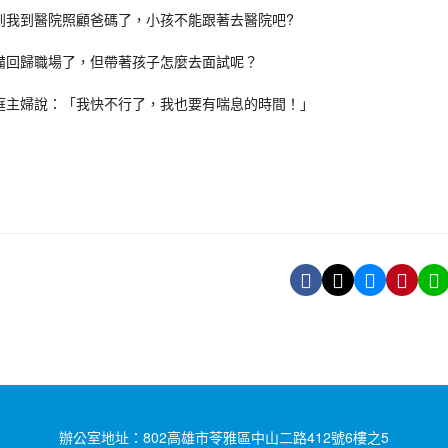
到我到醫院照顧爸碼了，小孩不能跟著去醫院吧?
備回歸職場了，但帶著孩子怎麼去面試呢？
庭主婦說：「我快不行了，我也要有喘息的時間！」
辦公室地址：802高雄市苓雅區中山二路412號6樓之5