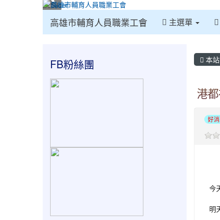
:::
高雄市輔育人員職業工會
主選單
:::
:::
本站
FB粉絲團
港都
好消
今
明