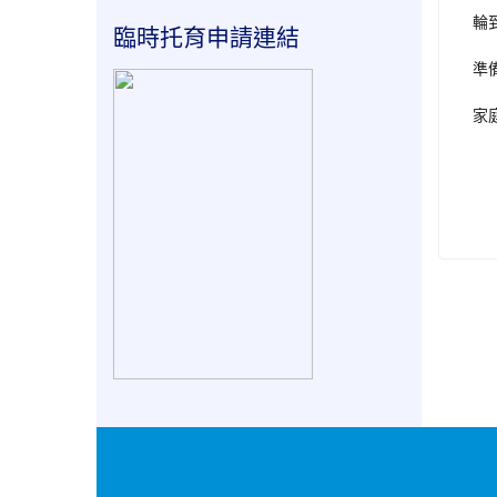
輪
臨時托育申請連結
準
家