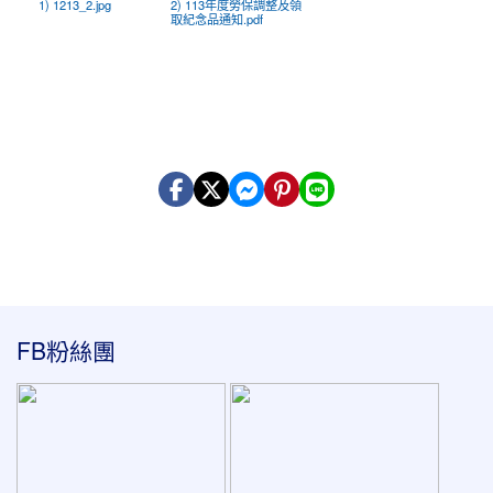
1) 1213_2.jpg
2) 113年度勞保調整及領
取紀念品通知.pdf
:::
FB粉絲團