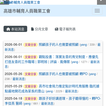
高雄市輔育人員職業工會
Toggl
:::
本站消息
分月文章
電子報列表
文章列表
2026-06-01
照顧孩子的人也需要被照顧
(
yang
/ 339 /
最
文章分享
新消息
)
2026-06-01
觀點投書：落實友善的育兒制度，應優先
文章分享
打造友善的工作職場 | 郭明旭 | 評論 - 風傳媒
(
yang
/ 1271 /
最新消
息
)
2026-05-26
照顧孩子的人也需要被照顧 轉PO
(
yang
/
文章分享
238 /
最新消息
)
2025-05-29
高市社會局力推定點計時托育服務 臨托據
文章分享
點遍地開花成為家長的靠山
(
yang
/ 2229 /
最新消息
)
2025-04-18
跟孩子好好講道理，孩子聽得懂的。轉PO-
文章分享
李佳燕 醫師
(
yang
/ 661 /
最新消息
)