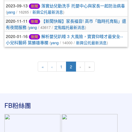
2023-09-13
落實幼兒勤洗手 托嬰中心與家長一起防治病毒
新聞
(
yang
/ 16265 /
新興公托最新消息
)
2020-11-11
【新聞快報】家長福音! 高市「臨時托育點」還
新聞
有夜間服務
(
yang
/ 43617 /
定點臨托最新消息
)
2020-01-16
解析嬰兒趴睡 3 大風險，寶寶仰睡才最安全--
新聞
小兒科醫師 葉勝雄專欄
(
yang
/ 14000 /
新興公托最新消息
)
(current)
«
‹
1
2
›
»
:::
FB粉絲團