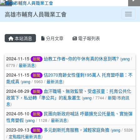
高雄市輔育人員職業工會
Toggl
:::
本站消息
分月文章
電子報列表
文章列表
2024-11-15
幼教工作者~你的午休有真的休息到嗎?
(
yang
/
新聞
6779 /
最新消息
)
2024-11-15
估2070育齡女性僅剩195萬人 托育盟呼籲：不
新聞
能成真
(
yang
/ 5963 /
最新消息
)
2024-08-29
血汗職場、無效監管、受虐孩童：托育公共化
新聞
政策下，私幼轉「準公共」的亂象叢生
(
yang
/ 7744 /
新聞/市府訊
息
)
2024-05-10
民團向新政府喊話 呼籲擴充公托量能、實施彈
新聞
性育嬰假
(
yang
/ 1128 /
最新消息
)
2023-09-13
多元創新托育服務，減輕家庭負擔
(
yang
/ 5326
新聞
/
定點臨托最新消息
)