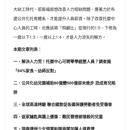
大缺工時代，若衛福部想改善人力短缺問題，應著力於布
建公共化托育體系，才能提升人員薪資。除了改善托嬰中
心人員的工時，也應該將「照顧比」從現行的1:5，下修為
一歲以下1:3、一歲以上1:4，才是人力流失的解方。
本期文章列表：
一
、
解決人力荒！托嬰中心可聘零學經歷人員？調查揭
「94%家長、幼師反對」
二、公共化幼兒園補助80億變500億卻未進步 恐成育兒陷
阱
三、全球高溫烤驗 聯合國敦促各國保護勞動者免受傷害
四、返家鑰匙與牆上遺像：難民營裡被槍殺的兒童
五、瑞典環保少女領軍船隊再闖加薩人道救援