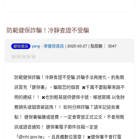
防範健保詐騙！冷靜查證不受騙
yang
-
勞健保資訊
| 2025-03-27 | 點閱數： 3047
健保資訊
防範健保詐騙！冷靜查證不受騙 詐騙手法再進化，釣魚簡
訊冒充「健保署」，騙取您的個資 ✖️千萬不要點擊來路不
明的連結！！ ✖️也別輕易提供健保卡號、帳號密碼 以免財
務損失或個資被盜用！！ 如何分辨詐騙？請牢記這些重
點！ 健保署催繳或退費，一定會寄發正式公文，不會用簡
訊或語音通知！ 健保署電子郵件信箱一定是
「@nhi.gov.tw」，且具備數位簽章！ ✖️健保署不會打電