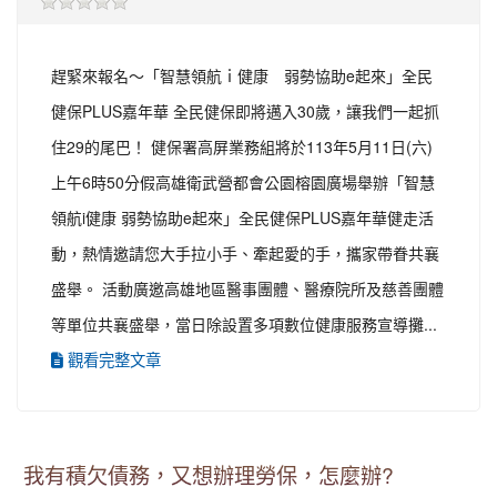
趕緊來報名～「智慧領航ｉ健康 弱勢協助e起來」全民
健保PLUS嘉年華 全民健保即將邁入30歲，讓我們一起抓
住29的尾巴！ 健保署高屏業務組將於113年5月11日(六)
上午6時50分假高雄衛武營都會公園榕園廣場舉辦「智慧
領航i健康 弱勢協助e起來」全民健保PLUS嘉年華健走活
動，熱情邀請您大手拉小手、牽起愛的手，攜家帶眷共襄
盛舉。 活動廣邀高雄地區醫事團體、醫療院所及慈善團體
等單位共襄盛舉，當日除設置多項數位健康服務宣導攤...
觀看完整文章
我有積欠債務，又想辦理勞保，怎麼辦?