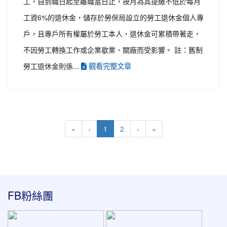
工，自到職日起至離職當日止，按月為其提繳不低於每月
工資6%的退休金，儲存於勞保局設立的勞工退休金個人專
戶，且專戶所有權屬於勞工本人，退休金可累積帶著走，
不因勞工轉換工作或企業歇業、關廠而受影響。 註：舊制
觀看完整文章
勞工退休金則係...
(current)
«
‹
1
2
›
»
:::
FB粉絲團