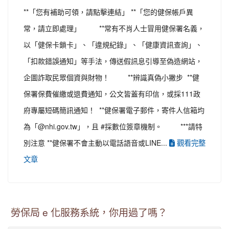
**「您有補助可領，請點擊連結」 **「您的健保帳戶異
常，請立即處理」 **常有不肖人士冒用健保署名義，
以「健保卡鎖卡」、「違規紀錄」、「健康資訊查詢」、
「扣款錯誤通知」等手法，傳送假訊息引導至偽造網站，
企圖詐取民眾個資與財物！ **辨識真偽小撇步 **健
保署保費催繳或退費通知，公文皆蓋有印信，或採111政
府專屬短碼簡訊通知！ **健保署電子郵件，寄件人信箱均
為「@nhi.gov.tw」，且 #採數位簽章機制。 ***請特
觀看完整
別注意 **健保署不會主動以電話語音或LINE...
文章
勞保局 e 化服務系統，你用過了嗎？