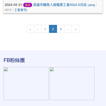
2024-05-31
高雄市輔育人員職業工會2024.5月訊
(
yang
/
會訊
4015 /
工會會刊
)
(current)
«
‹
1
2
3
›
»
:::
FB粉絲團